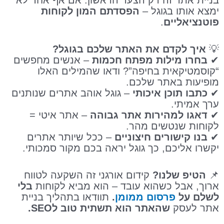
בניית אתר זה רק הצעד הראשון. אם אף אחד לא
ימצא אותו בגוגל –
הפסדתם המון לקוחות
פוטנציאליים
.
💡
איך לקדם את האתר שלכם בגוגל?
✔
בחרו מילות מפתח חכמות
– אנשים מחפשים
“קוסמטיקאית בחיפה”? ודאו שהמילים האלו
מופיעות באתר שלכם.
✔
כתבו תוכן איכותי
– גוגל אוהב אתרים שנותנים
ערך אמיתי.
✔
דאגו למהירות אתר גבוהה
– אתר איטי =
לקוחות שנטשים מהר.
✔
בנו קישורים חיצוניים
– ככל שיותר אתרים
יקשרו אליכם, כך גוגל יראה בכם מקור סמכותי.
📌
הטיפ שלנו?
קידום אורגני זה השקעה לטווח
ארוך, אבל כשהוא עובד – הוא מביא לקוחות
בלי
לשלם על
פרסום ממומן
.
תוודאו בתהליך בניית
אתר לעסק
שהאתר הוא תשתית טוב לSEO.